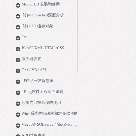
MongoDB 安装和使用
[转]Memcached深度分析
[转].NET 缓存对象
C#
JS/ASP/XML/HTML/CSS
服务器设置
C++ / VB / API
4F产品开发备忘录
4Fang软件工程师面试题
公司内部投影仪的使用
Win7系统的特殊性和对4F软件的影响
VS2008/ SQLServer/ (dot)Net / mysql
ADO对象参考