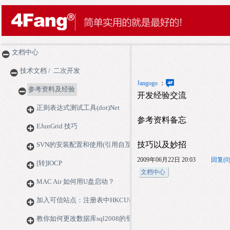
文档中心
技术文档 /  二次开发
Jangogo
：
参考资料及经验
开发经验交流
正则表达式测试工具(dot)Net
参考资料备忘
EJunGrid 技巧
技巧以及妙招
SVN的安装配置和使用(引用自互联网)
2009年06月22日 20:03
回复(
0
[转]IOCP
文档中心
MAC Air 如何用U盘启动？
加入可信站点：注册表中HKCU\SOFTWARE\Micro
教你如何更改数据库sql2008的登录方式